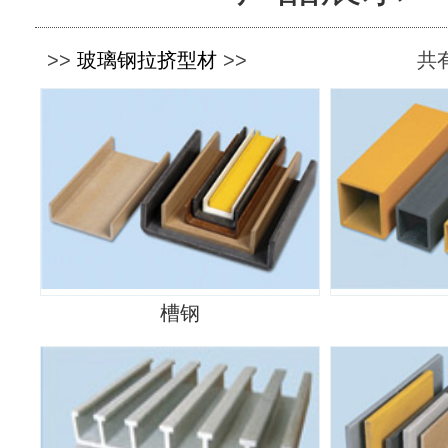
>>
玻璃钢拉挤型材
>>
共有
槽钢