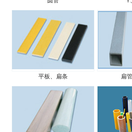
圆管
Y
平板、扁条
扁