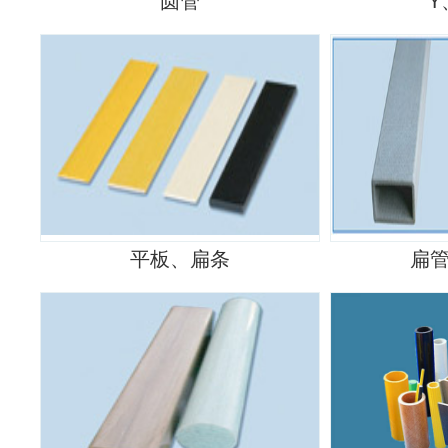
圆管
Y
平板、扁条
扁