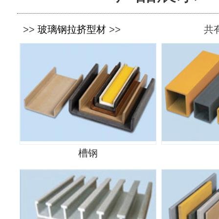
>>
玻璃钢拉挤型材
>>
共有
槽钢