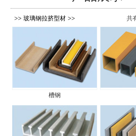
>>
玻璃钢拉挤型材
>>
共有
槽钢