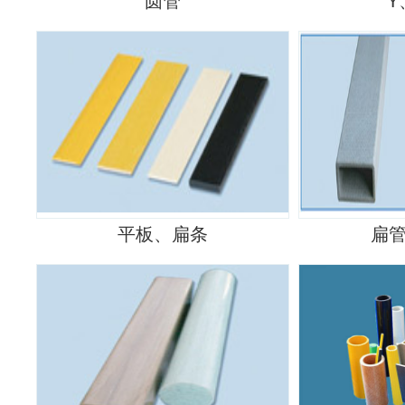
圆管
Y
平板、扁条
扁