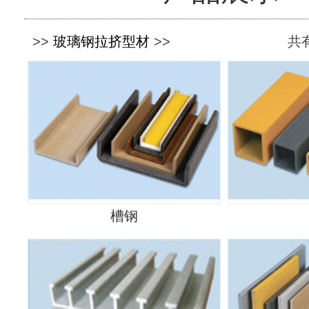
>>
玻璃钢拉挤型材
>>
共有
槽钢