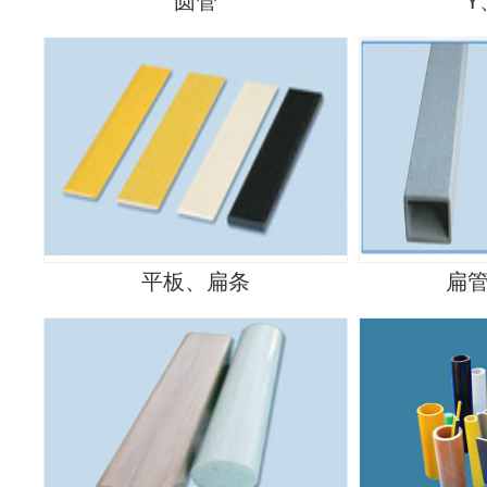
圆管
Y
平板、扁条
扁