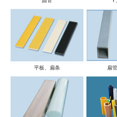
圆管
Y
平板、扁条
扁