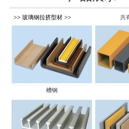
>>
玻璃钢拉挤型材
>>
共有
槽钢