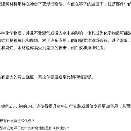
统建筑材料那样在冲击下变形或断裂。即使在零下的温度下，拉挤部件中
多种化学物质，并且不受湿气或浸入水中的影响，使其成为化学物质可能
和铝容易被氧化和腐蚀。对于许多应用，他们需要油漆或镀锌。甚至混凝
烂和腐烂。木材也容易受到昆虫的攻击，如白蚁和海洋蛀虫。
具有更大的弯曲强度，其拉伸强度通常比钢和铝更强。
铝的2/3，钢的1/4。这使得提升材料进行安装或维修变得更加容易，从
板有什么特点和优点？
型材在海洋工程中的耐腐蚀性是如何体现的？