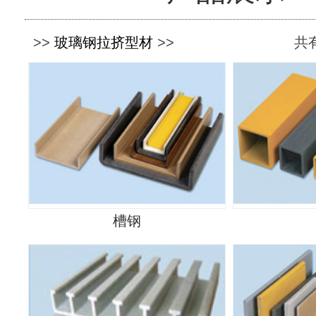
>>
玻璃钢拉挤型材
>>
共有
槽钢