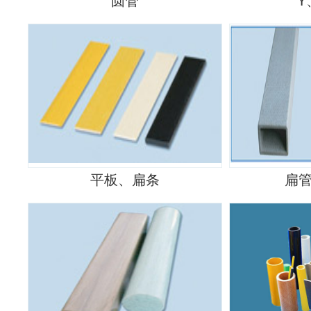
圆管
Y
平板、扁条
扁