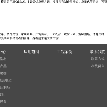
模具采用38CrMoAl、P20等优质模具钢、模具具有制作周期短，质量优等特点。可
勾子板
平板、扁条
Y
铁路、装饰建筑、家居家具、广告展示、工艺礼品、建材卫浴、游艇泊船、体育用材、
受商家和销售者的青睐，占有越来越大的市场!
中心
应用范围
工程案例
联系我们
型材
联系方式
工字梁
玻璃钢爬梯防滑条
玻璃
产品
在线留言
格栅
池充电架
压制品
模具
设备