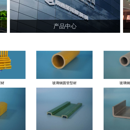
工字梁
玻璃钢爬梯防滑条
玻璃
1
2
3
产品中心
主要产品包括：玻璃钢拉挤型材,玻璃钢盖板,玻
璃钢围栏,玻璃钢护栏,玻璃钢格栅,玻璃钢圆管,玻璃
钢方管,工字钢梁,角钢,槽钢,H钢,圆棒,栏杆等玻璃钢
型材...
型材
玻璃钢圆管型材
玻璃钢
手型材
玻璃钢踏脚板
玻璃