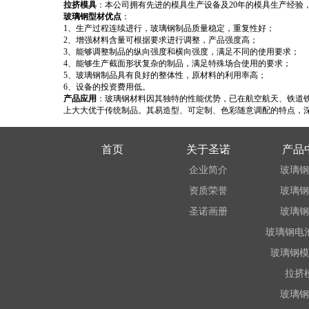
拉挤模具
：本公司拥有先进的模具生产设备及20年的模具生产经验，
玻璃钢型材优点
：
1、生产过程连续进行，玻璃钢制品质量稳定，重复性好；
2、增强材料含量可根据要求进行调整，产品强度高；
3、能够调整制品的纵向强度和横向强度，满足不同的使用要求；
实心方棒、圆棒
扁管、
4、能够生产截面形状复杂的制品，满足特殊场合使用的要求；
5、玻璃钢制品具有良好的整体性，原材料的利用率高；
6、设备的投资费用低。
产品应用
：玻璃钢材料因其独特的性能优势，已在航空航天、铁道
上大大优于传统制品。其易造型、可定制、色彩随意调配的特点，深
首页
关于圣诺
产品
企业简介
玻璃钢
玻璃钢梅花管
玻璃钢
资质荣誉
玻璃钢
圣诺画册
玻璃钢
玻璃钢电
玻璃钢模
拉挤
玻璃钢