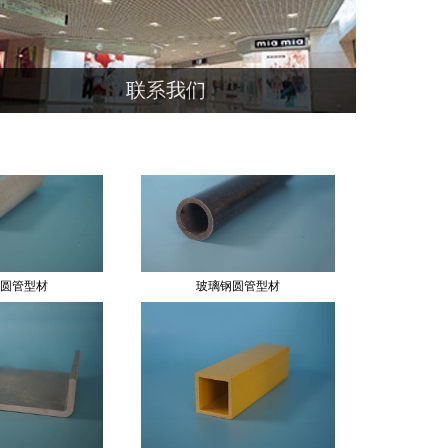
钢空心板
拉挤型材
联系我们
地址：江苏省南通市通州区四安工业园区
电话：13962855539
传真：0513-82533835
Email：sales@grpcomposite.com
Website：www.grpcomposite.com
圆管型材
玻璃钢圆管型材
钢槽钢
玻璃钢方管型材