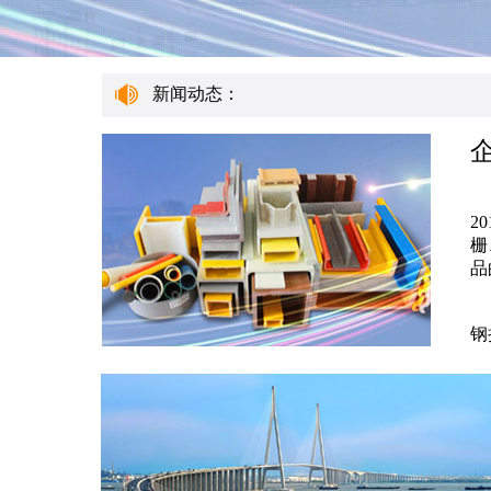
新闻动态：
南
2
栅
品
主
钢